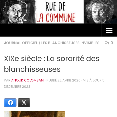
Au dessous du contenu
JOURNAL OFFICIEL
/
LES BLANCHISSEUSES INVISIBLES
0
XIXe siècle : La sororité des
blanchisseuses
PAR
ANOUK COLOMBANI
· PUBLIÉ
22 AVRIL 2020
· MIS À JOUR
5
DÉCEMBRE 2023
Facebook
X