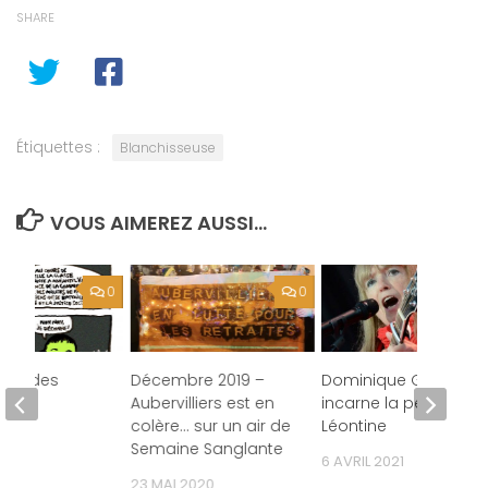
SHARE
Étiquettes :
Blanchisseuse
VOUS AIMEREZ AUSSI...
0
0
tion des
Décembre 2019 –
Dominique Grange
ues
Aubervilliers est en
incarne la petite
colère… sur un air de
Léontine
 2021
Semaine Sanglante
6 AVRIL 2021
23 MAI 2020