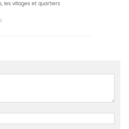
es, les villages et quartiers
Commune Partout ! Ou
9 AVRIL 2020
6