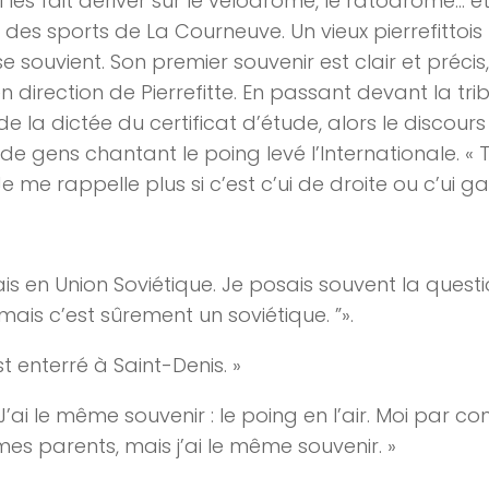
s fait dériver sur le vélodrome, le ratodrome… et
 des sports de La Courneuve. Un vieux pierrefittois
 se souvient. Son premier souvenir est clair et précis
en direction de Pierrefitte. En passant devant la tri
e la dictée du certificat d’étude, alors le discours 
 de gens chantant le poing levé l’Internationale. « T
. Je me rappelle plus si c’est c’ui de droite ou c’u
lais en Union Soviétique. Je posais souvent la questi
, mais c’est sûrement un soviétique. ”».
 est enterré à Saint-Denis. »
J’ai le même souvenir : le poing en l’air. Moi par cont
es parents, mais j’ai le même souvenir. »