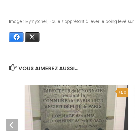
Image : Mymytchell, Foule s’apprêtant à lever le poing levé su
Facebook
X
VOUS AIMEREZ AUSSI...
0
0