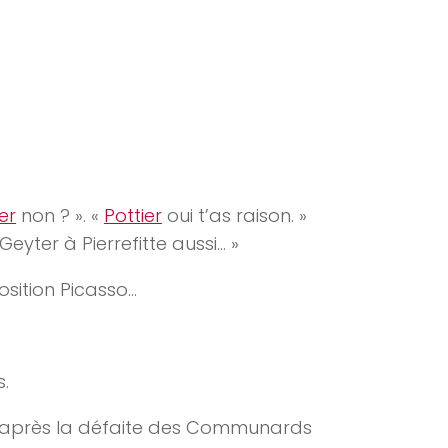
er
non ? ». «
Pottier
oui t’as raison. »
Geyter à Pierrefitte aussi… »
position Picasso…
.
it après la défaite des Communards