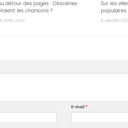
Au détour des pages : Obscènes
Sur les vill
étaient les chansons ?
populaires
26 AVRIL 2020
8 JANVIER 202
E-mail
*