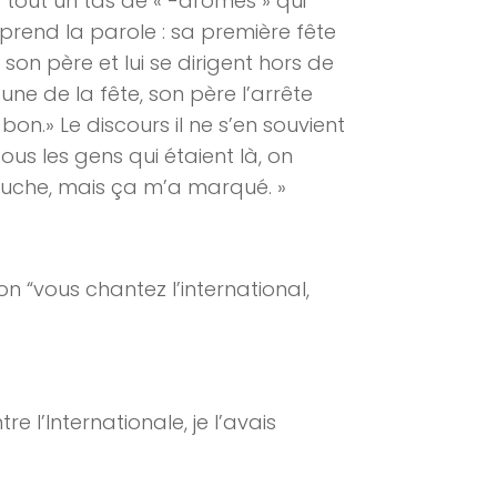
 tout un tas de « -dromes » qui
 prend la parole : sa première fête
, son père et lui se dirigent hors de
bune de la fête, son père l’arrête
bon.» Le discours il ne s’en souvient
ous les gens qui étaient là, on
i gauche, mais ça m’a marqué. »
on “vous chantez l’international,
re l’Internationale, je l’avais