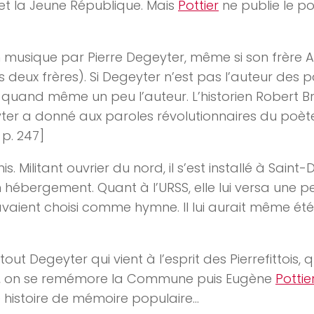
 et la Jeune République. Mais
Pottier
ne publie le p
n musique par Pierre Degeyter, même si son frère 
s deux frères). Si Degeyter n’est pas l’auteur des pa
 quand même un peu l’auteur. L’historien Robert Br
yter a donné aux paroles révolutionnaires du poè
, p. 247]
 Militant ouvrier du nord, il s’est installé à Saint-D
 hébergement. Quant à l’URSS, elle lui versa une 
avaient choisi comme hymne. Il lui aurait même é
t Degeyter qui vient à l’esprit des Pierrefittois, qu
er, on se remémore la Commune puis Eugène
Pottie
e histoire de mémoire populaire…