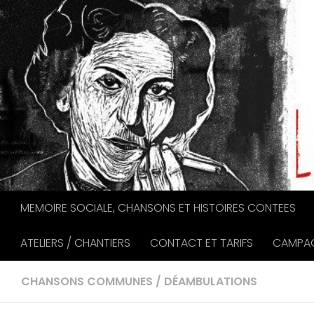
Au dessous du contenu
MEMOIRE SOCIALE, CHANSONS ET HISTOIRES CONTEES
ATELIERS / CHANTIERS
CONTACT ET TARIFS
CAMPAG
CHANSONS COMMUNES
/
DÉAMBULATIONS