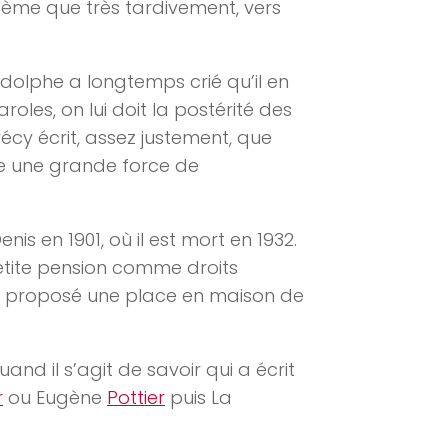
oème que très tardivement, vers
Adolphe a longtemps crié qu’il en
roles, on lui doit la postérité des
écy écrit, assez justement, que
te une grande force de
enis en 1901, où il est mort en 1932.
petite pension comme droits
té proposé une place en maison de
and il s’agit de savoir qui a écrit
r
ou Eugène
Pottier
puis La