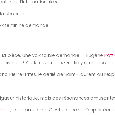
s entendu l’Internationale ».
la chanson.
ix féminine demande :
 la pièce. Une voix faible demande : « Eugène
Potti
enis non ? Y a le square. » « Oui ‘fin y a une rue De 
and Pierre-frites, le défilé de Saint-Laurent ou l’ex
 rigueur historique, mais des résonances amusantes
ttier
, le communard. C’est un chant d’espoir écr