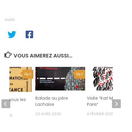
SHARE
VOUS AIMEREZ AUSSI...
0
0
Balade au père
Visite “Karl Marx à
enis sous les
Lachaise
Paris”
s
23 AVRIL 2020
6 FÉVRIER 2025
R 2026