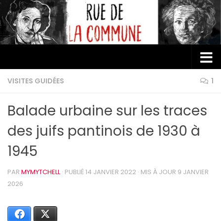
Au dessous du contenu
VISITES GUIDÉES
1
Balade urbaine sur les traces
des juifs pantinois de 1930 à
1945
PAR
MYMYTCHELL
· PUBLIÉ
14 JANVIER 2022
· MIS À JOUR
9 JANVIER
2026
Facebook
X