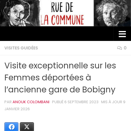
Au dessous du contenu
VISITES GUIDÉES
0
Visite exceptionnelle sur les
Femmes déportées à
l’ancienne gare de Bobigny
PAR
ANOUK COLOMBANI
· PUBLIÉ
6 SEPTEMBRE 2023
· MIS À JOUR
9
JANVIER 2026
Facebook
X