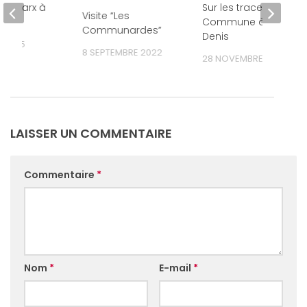
Karl Marx à
Sur les traces de la
Visite “Les
Commune à Saint-
Communardes”
Denis
R 2025
8 SEPTEMBRE 2022
28 NOVEMBRE 2022
LAISSER UN COMMENTAIRE
Commentaire
*
Nom
*
E-mail
*