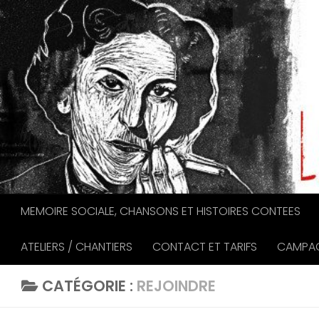
Au dessous du contenu
MEMOIRE SOCIALE, CHANSONS ET HISTOIRES CONTEES
ATELIERS / CHANTIERS
CONTACT ET TARIFS
CAMPAG
CATÉGORIE :
REJOINDRE